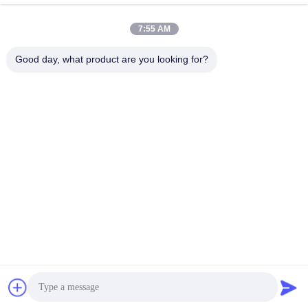
7:55 AM
Adresse
5/F, bâtiment B, parc scientifique et technologique
Good day, what product are you looking for?
KeShangMei rue Fuhai, district Bao?? an ville de Shenzhen,
Chine/518103
Télégramme
86-136-5237-0219
E-mail
sales@standarddentallab.com
Politique en matière de protection de la vie privée
|
Plan du site
|
Bonne qualité de la Chine Couronne dentaire en zirconium
Fournisseur. © de Copyright 2024-2026 Standard Dental Lab Co.,
Limited . Tous droits réservés.