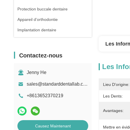
Protection buccale dentaire
Appareil d'orthodontie
Implantation dentaire
Les Infor
Contactez-nous
Les Info
Jenny He
sales@standarddentallab.com
Lieu D'origine:
+8613652370219
Les Dents:
Avantages:
Causez Maintenant
Mettre en évid