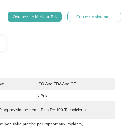
Obtenez Le Meilleur Prix
Causez Maintenant
on:
ISO And FDA And CE
3 Ans
D'approvisionnement:
Plus De 100 Techniciens
e ivoculaire précise par rapport aux implants
, 