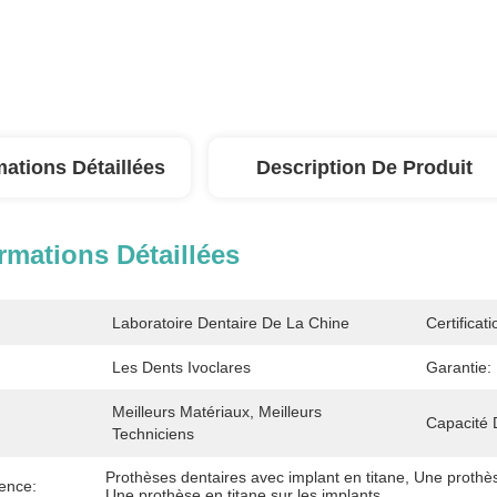
mations Détaillées
Description De Produit
rmations Détaillées
Laboratoire Dentaire De La Chine
Certificati
Les Dents Ivoclares
Garantie:
Meilleurs Matériaux, Meilleurs 
Capacité 
Techniciens
Prothèses dentaires avec implant en titane
, 
Une prothès
ence:
Une prothèse en titane sur les implants