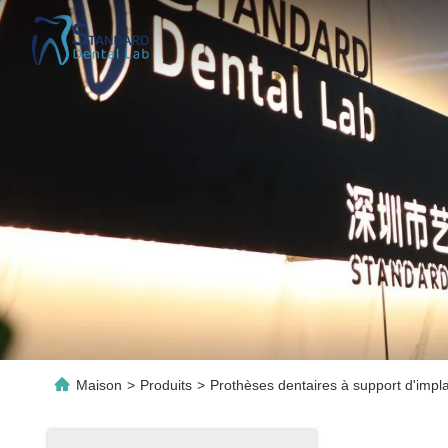
Maison
>
Produits
>
Prothèses dentaires à support d'impl