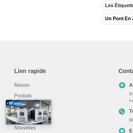
Les Étiquett
Un Pont En 
Lien rapide
Cont
Maison
A
5/
Produits
ru
Au Sujet De Nous
T
Vidéo
8
Nouvelles
E