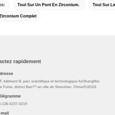
es:
Tout Sur Un Pont En Zirconium.
Tout Sur Le
Zirconium Complet
actez rapidement
dresse
F, bâtiment B, parc scientifique et technologique KeShangMei
e Fuhai, district Bao?? an ville de Shenzhen, Chine/518103
élégramme
6-136-5237-0219
-mail