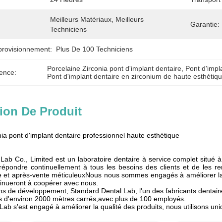
Meilleurs Matériaux, Meilleurs 
Garantie:
Techniciens
provisionnement:
Plus De 100 Techniciens
Porcelaine Zirconia pont d'implant dentaire
, 
Pont d'impl
ence:
Pont d'implant dentaire en zirconium de haute esthétiq
ion De Produit
ia pont d'implant dentaire professionnel haute esthétique
Lab Co., Limited est un laboratoire dentaire à service complet situé à
 répondre continuellement à tous les besoins des clients et de les r
e et après-vente méticuleuxNous nous sommes engagés à améliorer la q
tinueront à coopérer avec nous.
ns de développement, Standard Dental Lab, l'un des fabricants dentaires
les d'environ 2000 mètres carrés,avec plus de 100 employés.
Lab s'est engagé à améliorer la qualité des produits, nous utilisons un