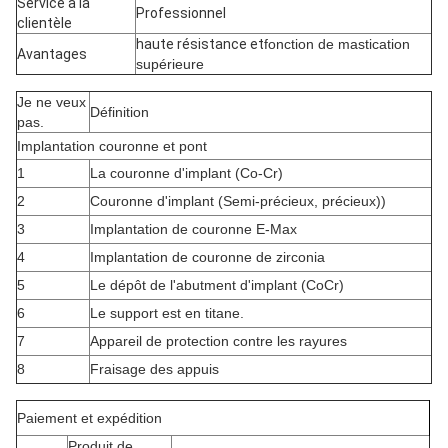
Service à la
Professionnel
clientèle
haute résistance et
fonction de mastication
Avantages
supérieure
Je ne veux
Définition
pas.
Implantation couronne et pont
1
La couronne d'implant (Co-Cr)
2
Couronne d'implant (Semi-précieux, précieux)
)
3
Implantation de couronne E-Max
4
Implantation de couronne de zirconia
5
Le dépôt de l'abutment d'implant (CoCr)
6
Le support est en titane.
7
Appareil de protection contre les rayures
8
Fraisage des appuis
Paiement et expédition
Produit de