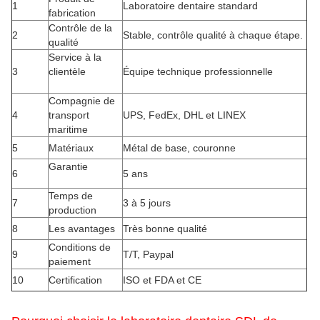
1
Laboratoire dentaire standard
fabrication
Contrôle de la
2
Stable, contrôle qualité à chaque étape.
qualité
Service à la
3
clientèle
Équipe technique professionnelle
Compagnie de
4
transport
UPS, FedEx, DHL et LINEX
maritime
5
Matériaux
Métal de base, couronne
Garantie
6
5 ans
Temps de
7
3 à 5 jours
production
8
Les avantages
Très bonne qualité
Conditions de
9
T/T, Paypal
paiement
10
Certification
ISO et FDA et CE