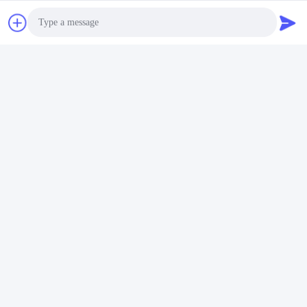
Photo
Video Call
Audio Call