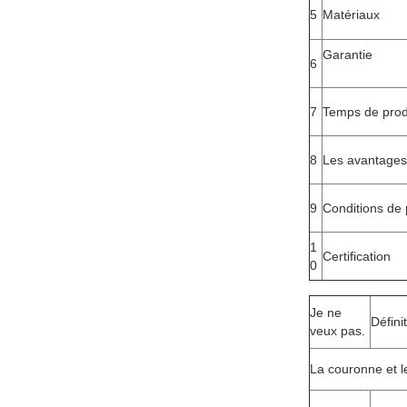
5
Matériaux
Garantie
6
7
Temps de prod
8
Les avantages
9
Conditions de
1
Certification
0
Je ne
Défini
veux pas.
La couronne et l