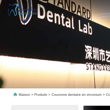
Maison
>
Produits
>
Couronne dentaire en zirconium
>
Co