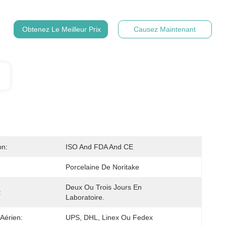
Obtenez Le Meilleur Prix
Causez Maintenant
on:
ISO And FDA And CE
Porcelaine De Noritake
Deux Ou Trois Jours En 
:
Laboratoire.
 Aérien:
UPS, DHL, Linex Ou Fedex