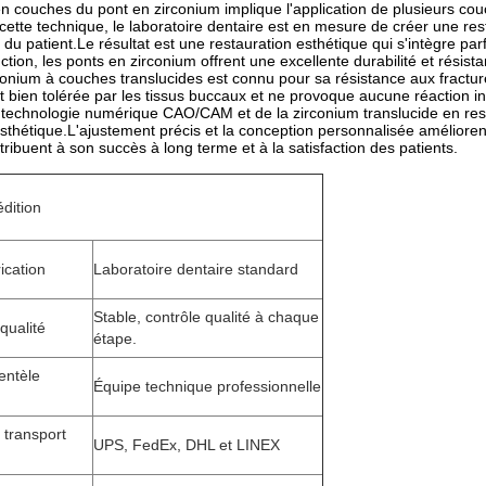
en couches du pont en zirconium implique l'application de plusieurs co
ette technique, le laboratoire dentaire est en mesure de créer une resta
du patient.Le résultat est une restauration esthétique qui s'intègre par
tion, les ponts en zirconium offrent une excellente durabilité et rési
onium à couches translucides est connu pour sa résistance aux fracture
est bien tolérée par les tissus buccaux et ne provoque aucune réaction i
la technologie numérique CAO/CAM et de la zirconium translucide en rest
esthétique.L'ajustement précis et la conception personnalisée améliorent 
ribuent à son succès à long terme et à la satisfaction des patients.
dition
ication
Laboratoire dentaire standard
Stable, contrôle qualité à chaque
qualité
étape.
ientèle
Équipe technique professionnelle
transport
UPS, FedEx, DHL et LINEX