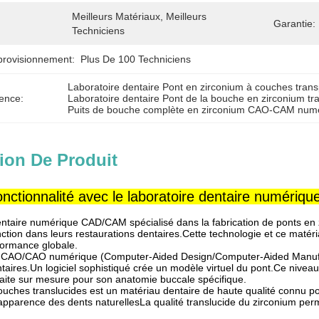
Meilleurs Matériaux, Meilleurs 
Garantie:
Techniciens
provisionnement:
Plus De 100 Techniciens
Laboratoire dentaire Pont en zirconium à couches tran
ence:
Laboratoire dentaire Pont de la bouche en zirconium tr
Puits de bouche complète en zirconium CAO-CAM num
ion De Produit
fonctionnalité avec le laboratoire dentaire numéri
entaire numérique CAD/CAM spécialisé dans la fabrication de ponts en z
onction dans leurs restaurations dentaires.Cette technologie et ce maté
rformance globale.
 CAO/CAO numérique (Computer-Aided Design/Computer-Aided Manufact
taires.Un logiciel sophistiqué crée un modèle virtuel du pont.Ce niveau 
 faite sur mesure pour son anatomie buccale spécifique.
ouches translucides est un matériau dentaire de haute qualité connu po
'apparence des dents naturellesLa qualité translucide du zirconium per