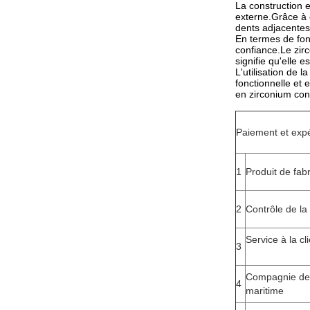
La construction 
externe.Grâce à c
dents adjacentes 
En termes de fonc
confiance.Le zirc
signifie qu'elle 
L'utilisation de 
fonctionnelle et 
en zirconium cont
Paiement et expé
1
Produit de fabr
2
Contrôle de la 
Service à la cl
3
Compagnie de 
4
maritime