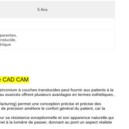
5 Ans
sparentes
, 
anslucide
, 
érique
que CAD CAM
irconium à couches translucides peut fournir aux patients à la
riau avancés offrent plusieurs avantages en termes esthétiques.,
uring) permet une conception précise et précise des
de précision améliore le confort général du patient, car la
ur sa résistance exceptionnelle et son apparence naturelle.qui
met à la lumière de passer, donnant au pont un aspect réaliste