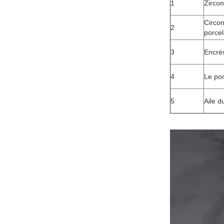
1
Zircon
Circon
2
porcel
3
Encré
4
Le pon
5
Aile d