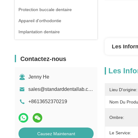
Protection buccale dentaire
Appareil d'orthodontie
Implantation dentaire
Les Infor
Contactez-nous
Les Info
Jenny He
sales@standarddentallab.com
Lieu D'origine:
+8613652370219
Nom Du Produi
Ombre:
Le Service:
Causez Maintenant