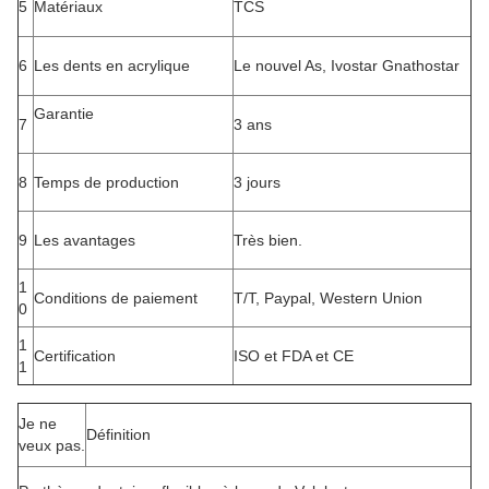
5
Matériaux
TCS
6
Les dents en acrylique
Le nouvel As, Ivostar Gnathostar
Garantie
7
3 ans
8
Temps de production
3 jours
9
Les avantages
Très bien.
1
Conditions de paiement
T/T, Paypal, Western Union
0
1
Certification
ISO et FDA et CE
1
Je ne
Définition
veux pas.