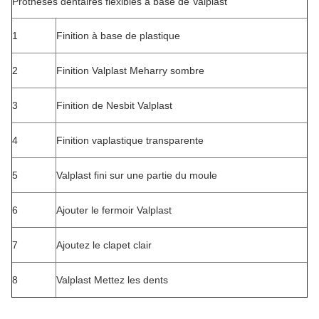
Prothèses dentaires flexibles à base de Valplast
1
Finition à base de plastique
2
Finition Valplast Meharry sombre
3
Finition de Nesbit Valplast
4
Finition vaplastique transparente
5
Valplast fini sur une partie du moule
6
Ajouter le fermoir Valplast
7
Ajoutez le clapet clair
8
Valplast Mettez les dents