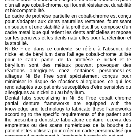
d'un alliage cobalt-chrome, qui fournit résistance, durabilité
et biocompatibilité.
Le cadre de prothèse partielle en cobalt-chrome est conçu
pour s'adapter aux dents naturelles restantes, fournissant
un soutien et une stabilité à la prothèse.Il se compose d'un
cadre métallique qui retient les dents artificielles et repose
sur les gencives et les dents naturelles pour la rétention et
la stabilité.
Ni Be Free, dans ce contexte, se réfère à l'absence de
nickel et de béryllium dans l'alliage cobalt-chrome utilisé
pour le cadre partiel de la prothèse.Le nickel et le
béryllium sont des métaux pouvant provoquer des
réactions allergiques chez certaines personnes.Les
alliages Ni Be Free sont spécialement conçus pour
minimiser le risque de réactions allergiques, ce qui les
rend adaptés aux patients susceptibles d'être sensibles ou
allergiques au nickel ou au béryllium.
Dental labs specializing in Ni Be Free cobalt chrome
partial denture frameworks are equipped with the
knowledge and technology to fabricate these frameworks
according to the specific requirements of the patient and
the prescribing dentistLe laboratoire dentaire recevra des
empreintes ou des scans numériques de la bouche du
patient et les utilisera pour créer un cadre personnalisé qui