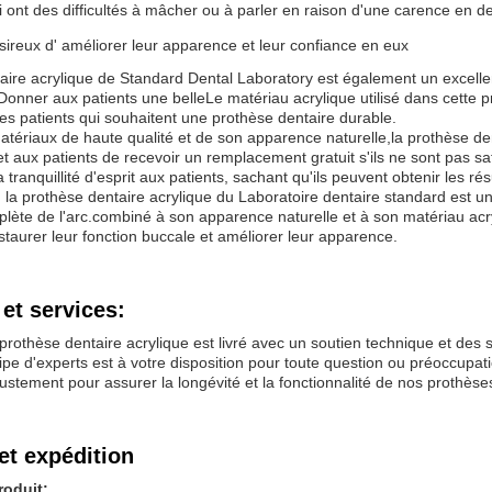
i ont des difficultés à mâcher ou à parler en raison d'une carence en d
sireux d' améliorer leur apparence et leur confiance en eux
aire acrylique de Standard Dental Laboratory est également un excellen
Donner aux patients une belleLe matériau acrylique utilisé dans cette pro
les patients qui souhaitent une prothèse dentaire durable.
atériaux de haute qualité et de son apparence naturelle,la prothèse den
t aux patients de recevoir un remplacement gratuit s'ils ne sont pas sa
 tranquillité d'esprit aux patients, sachant qu'ils peuvent obtenir les résu
la prothèse dentaire acrylique du Laboratoire dentaire standard est un 
lète de l'arc.combiné à son apparence naturelle et à son matériau acry
staurer leur fonction buccale et améliorer leur apparence.
et services:
prothèse dentaire acrylique est livré avec un soutien technique et des 
ipe d'experts est à votre disposition pour toute question ou préoccupat
justement pour assurer la longévité et la fonctionnalité de nos prothèse
et expédition
roduit: