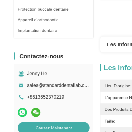
Protection buccale dentaire
Appareil d'orthodontie
Implantation dentaire
Les Infor
Contactez-nous
Les Info
Jenny He
sales@standarddentallab.com
Lieu D'origine:
+8613652370219
L'apparence Na
Des Produits 
Taille:
Causez Maintenant