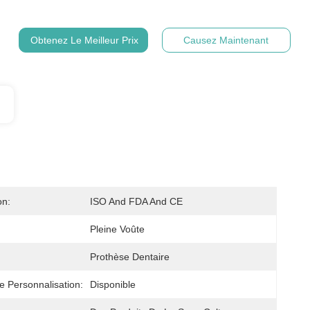
Obtenez Le Meilleur Prix
Causez Maintenant
on:
ISO And FDA And CE
Pleine Voûte
:
Prothèse Dentaire
e Personnalisation:
Disponible