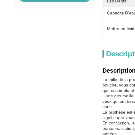
Les Dents:
Capacité D'ap
Mettre en évid
Descript
Description
La taille de la p
bouche, vous don
qui ressemble et
L'une des meilleu
ceux qui ont beso
carie.
La prothèse est 
signifie que vous
En conclusion, la
personnalisation,
années.