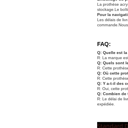
La prothèse acryl
stockage.Le boît
Pour la navigat
Les délais de liv
commande.Nous pr
FAQ:
Q: Quelle est l
R: La marque est
Q: Quels sont 
R: Cette prothès
Q: Où cette pro
R: Cette prothèse
Q: Y a-t-il des
R: Oui, cette pro
Q: Combien de t
R: Le délai de li
expédiée.