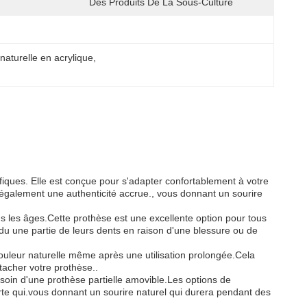
Des Produits De La Sous-Culture
naturelle en acrylique
, 
ifiques. Elle est conçue pour s'adapter confortablement à votre
 également une authenticité accrue., vous donnant un sourire
us les âges.Cette prothèse est une excellente option pour tous
erdu une partie de leurs dents en raison d'une blessure ou de
couleur naturelle même après une utilisation prolongée.Cela
tacher votre prothèse..
esoin d'une prothèse partielle amovible.Les options de
mporte qui.vous donnant un sourire naturel qui durera pendant des